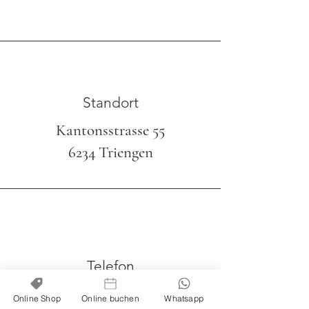
Standort
Kantonsstrasse 55
6234 Triengen
Telefon
079 328 91 59
Online Shop
Online buchen
Whatsapp