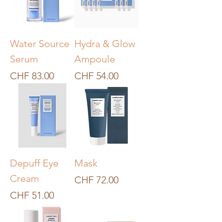
Water Source
Hydra & Glow
Serum
Ampoule
Preis
Preis
CHF 83.00
CHF 54.00
Depuff Eye
Mask
Cream
Preis
CHF 72.00
Preis
CHF 51.00