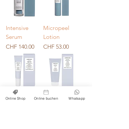
Intensive
Micropeel
Serum
Lotion
Preis
Preis
CHF 140.00
CHF 53.00
Corrector
Mask
Online Shop
Online buchen
Whatsapp
Preis
Preis
CHF 45.50
CHF 53.00