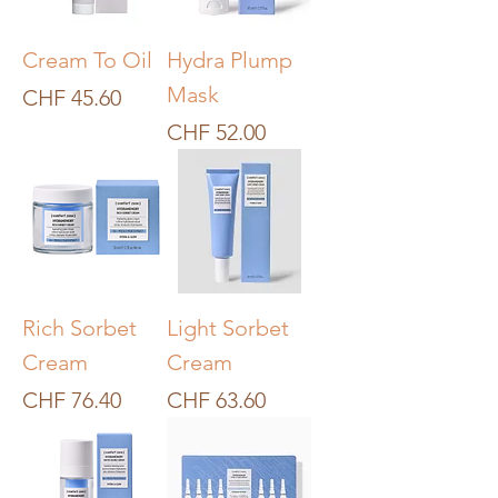
Cream To Oil
Hydra Plump
Mask
Preis
CHF 45.60
Preis
CHF 52.00
Rich Sorbet
Light Sorbet
Cream
Cream
Preis
Preis
CHF 76.40
CHF 63.60