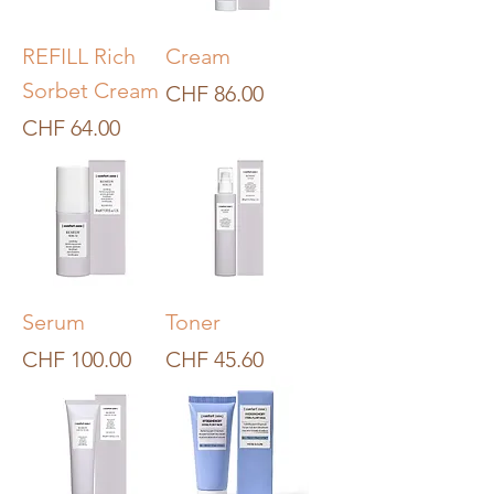
klinisch getestete Formeln und
Kosmetikbehandlungen für
REFILL Rich
Cream
Gesicht und Körper. Hergestellt in
Sorbet Cream
Preis
CHF 86.00
Italien, mit Kompetenz und
Preis
CHF 64.00
Sorgfalt für die Menschen und den
Planeten.
Serum
Toner
Preis
Preis
CHF 100.00
CHF 45.60