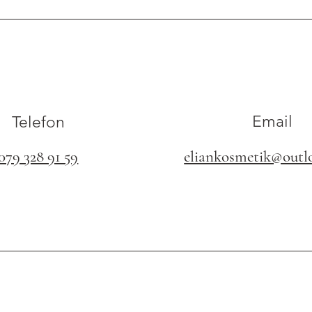
Email
Telefon
079 328 91 59
eliankosmetik@outl