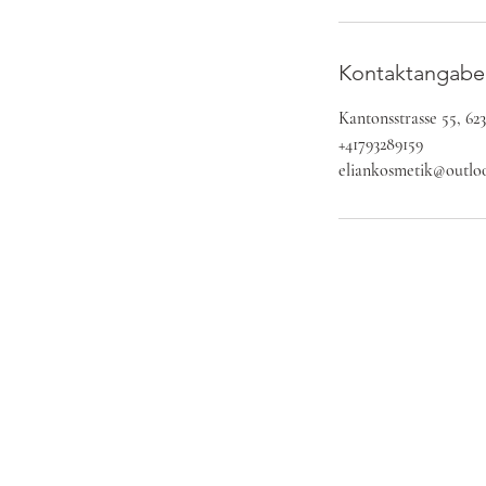
0
M
i
Kontaktangabe
n
.
Kantonsstrasse 55, 62
+41793289159
eliankosmetik@outlo