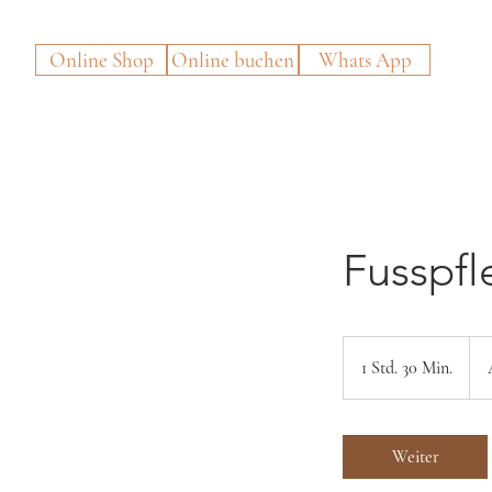
Online Shop
Online buchen
Whats App
Fusspfl
Ab
115
1 Std. 30 Min.
1
Sch
Fra
S
t
d
Weiter
3