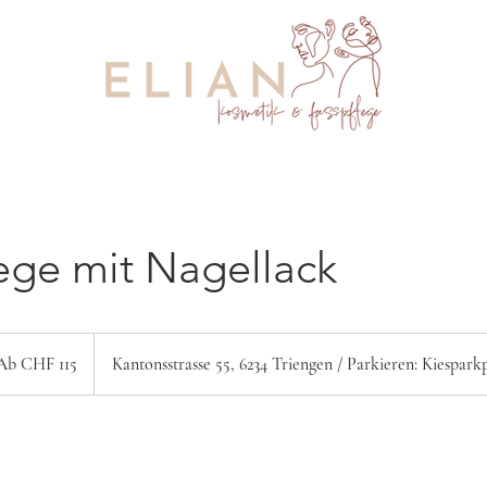
ege mit Nagellack
Ab CHF 115
Kantonsstrasse 55, 6234 Triengen / Parkieren: Kiesparkp
weizer
nken